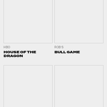
HBO
ROB’S
HOUSE OF THE
BULL GAME
DRAGON